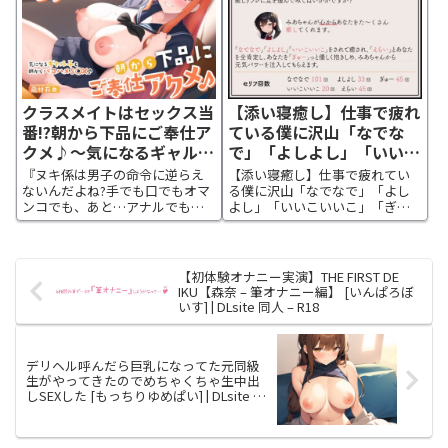
に...
クラスメイトはセックス当
【添い寝癒し】仕事で疲れ
番!?朝から下品にご奉仕ア
ている僕に沢山「なでな
クメ♪〜気になるギャル子
で」「よしよし」「いいこ
と朝からパコハメ
いいこ」「ぎゅー」「えら
『ヌキ係は男子の命令に逆らえ
【添い寝癒し】仕事で疲れてい
S○X♪〜
いえらい」をしてくれる、
ないんだよね?手でも口でもオマ
る僕に沢山「なでなで」「よし
ンコでも、あと…アナルでも
よし」「いいこいいこ」「ぎゅ
みあちゃん [IZUMO
♪』セックス当番の制度を利用
ー」「えらいえらい」をしてく
USAGI] | DLsite 同人 –
して、クラスの人気者に中出し
れる、みあちゃん | DLsite 同人 -
R18
しよう♪
R18作品ページ ✨コンセプト ✅仕
事で疲れたあなたに癒しを。 ￣
【初体験オナニー実演】THE FIRST DE
￣￣￣￣￣￣￣￣...
IKU【森奈 – 筆オナニー編】 [いんぱろぼ
いす] | DLsite 同人 – R18
デリヘル呼んだら巨乳になってた元同級
生がやってきたのでめちゃくちゃ生中出
しSEXした [もっちりゆめぱい] | DLsite 同
人 – R18