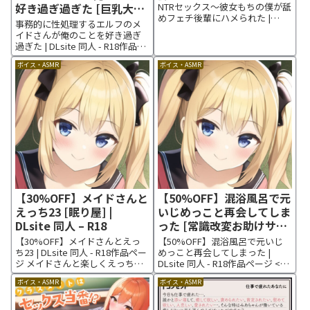
りんがる] | DLsite 同人 –
好き過ぎ過ぎた [巨乳大好
NTRセックス～彼女もちの僕が舐
めフェチ後輩にハメられた |
R18
き屋] | DLsite 同人 – R18
事務的に性処理するエルフのメ
DLsite 同人 - R18作品ページ ◆
イドさんが俺のことを好き過ぎ
あらすじ◆ 私は仕事完璧な地味
過ぎた | DLsite 同人 - R18作品ペ
子の陽彩。 会社にはおっちょこ
ージ ストーリー紹介 迷いの森か
ちょいだけどなぜか憎めない先
ボイス・ASMR
ボイス・ASMR
ら連れ出したエルフメイドのリ
輩がいて目が離せれ...
ンドルちゃん、 「お礼に私の全
てを捧げます」 その言葉に甘え
た俺は溜まりまく...
【30%OFF】メイドさんと
【50%OFF】混浴風呂で元
えっち23 [眠り屋] |
いじめっこと再会してしま
DLsite 同人 – R18
った [常識改変お助けサー
ビス] | DLsite 同人 – R18
【30%OFF】メイドさんとえっ
【50%OFF】混浴風呂で元いじ
ち23 | DLsite 同人 - R18作品ペー
めっこと再会してしまった |
ジ メイドさんと楽しくえっちっ
DLsite 同人 - R18作品ページ <キ
♪ メイドさんと楽しくえっちっ
ャラクター> 神崎シオリ 「ブタ
ボイス・ASMR
ボイス・ASMR
♪ ■ 作品 メイドさんとえっ
くんさ〜カッコよくなったよ
ち ■ 収録内容 01.メイドさんと
ね」 現在29歳 身長163cm 体
えっちA 02.メイドさんとえ...
重52kg 職業:保育士 小学校時代