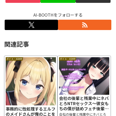
AI-BOOTHをフォローする
関連記事
ボイス・ASMR
ボイス・ASMR
会社の後輩と残業中にネバ
とろNTRセックス～彼女も
ちの僕が舐めフェチ後輩に
事務的に性処理するエルフ
ハメられた [ごくあま寝取
のメイドさんが俺のことを
会社の後輩と残業中にネバとろ