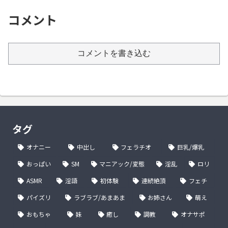
コメント
コメントを書き込む
タグ
オナニー
中出し
フェラチオ
巨乳/爆乳
おっぱい
SM
マニアック/変態
淫乱
ロリ
ASMR
淫語
初体験
連続絶頂
フェチ
パイズリ
ラブラブ/あまあま
お姉さん
萌え
おもちゃ
妹
癒し
調教
オナサポ