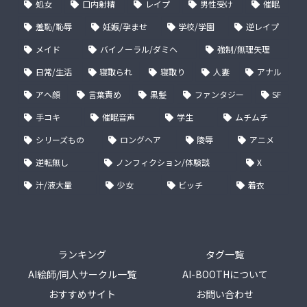
処女
口内射精
レイプ
男性受け
催眠
羞恥/恥辱
妊娠/孕ませ
学校/学園
逆レイプ
メイド
バイノーラル/ダミヘ
強制/無理矢理
日常/生活
寝取られ
寝取り
人妻
アナル
アヘ顔
言葉責め
黒髪
ファンタジー
SF
手コキ
催眠音声
学生
ムチムチ
シリーズもの
ロングヘア
陵辱
アニメ
逆転無し
ノンフィクション/体験談
X
汁/液大量
少女
ビッチ
着衣
ランキング
タグ一覧
AI絵師/同人サークル一覧
AI-BOOTHについて
おすすめサイト
お問い合わせ