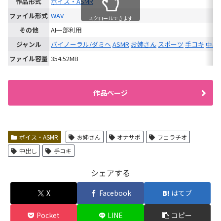
作品形式
ボイス・ASMR
ファイル形式
WAV
スクロールできます
その他
AI一部利用
ジャンル
バイノーラル/ダミヘ
ASMR
お姉さん
スポーツ
手コキ
中出
ファイル容量
354.52MB
作品ページ
ボイス・ASMR
お姉さん
オナサポ
フェラチオ
中出し
手コキ
シェアする
X
Facebook
はてブ
Pocket
LINE
コピー